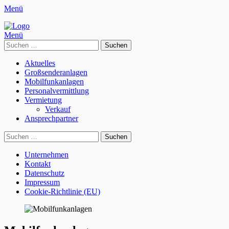
Menü
Frequenz Systems
broadcast solutions
Menü
Suchen
nach:
Primäres
Zum
Aktuelles
Inhalt
Großsenderanlagen
Menü
springen
Mobilfunkanlagen
Personalvermittlung
Vermietung
Verkauf
Ansprechpartner
Suchen
Suchen
nach:
Sekundäres
Zum
Unternehmen
Inhalt
Kontakt
Menü
springen
Datenschutz
Impressum
Cookie-Richtlinie (EU)