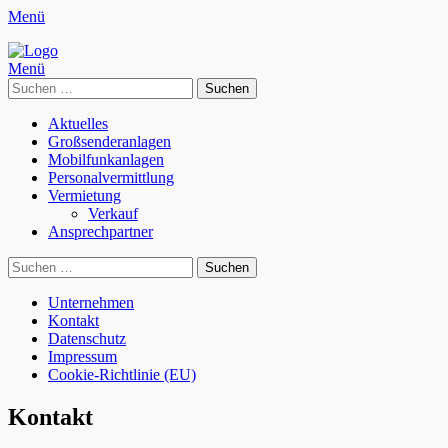
Menü
Frequenz Systems
broadcast solutions
Menü
Suchen
nach:
Primäres
Zum
Aktuelles
Inhalt
Großsenderanlagen
Menü
springen
Mobilfunkanlagen
Personalvermittlung
Vermietung
Verkauf
Ansprechpartner
Suchen
Suchen
nach:
Sekundäres
Zum
Unternehmen
Inhalt
Kontakt
Menü
springen
Datenschutz
Impressum
Cookie-Richtlinie (EU)
Kontakt